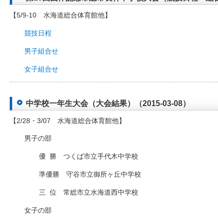
【5/9-10 水海道総合体育館他】
競技日程
男子組合せ
女子組合せ
中学校一年生大会（大会結果）（2015-03-08）
【2/28・3/07 水海道総合体育館他】
男子の部
優
□
勝 つくば市立手代木中学校
準優勝 守谷市立御所ヶ丘中学校
三
□
位 常総市立水海道西中学校
女子の部