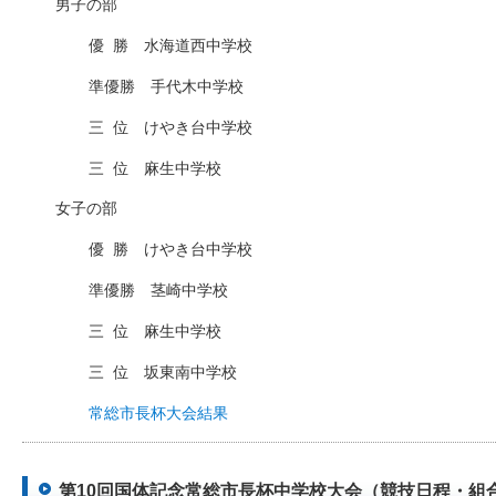
男子の部
優
□
勝 水海道西中学校
準優勝 手代木中学校
三
□
位 けやき台中学校
三
□
位 麻生中学校
女子の部
優
□
勝 けやき台中学校
準優勝 茎崎中学校
三
□
位 麻生中学校
三
□
位 坂東南中学校
常総市長杯大会結果
第10回国体記念常総市長杯中学校大会（競技日程・組合せ）