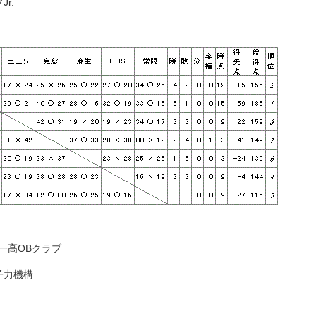
r.
立一高OBクラブ
子力機構