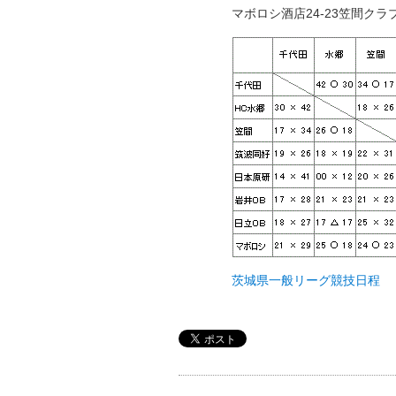
マボロシ酒店24-23笠間クラ
茨城県一般リーグ競技日程