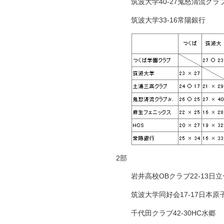
筑波大学40-27鬼怒清流クラブJ
筑波大学33-16常陽銀行
2部
岩井高校OBクラブ22-13日
筑波大学同好会17-17日本原
千代田クラブ42-30HC水郷