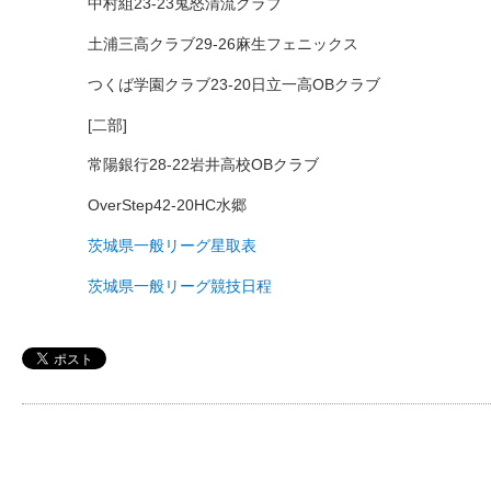
中村組23-23鬼怒清流クラブ
土浦三高クラブ29-26麻生フェニックス
つくば学園クラブ23-20日立一高OBクラブ
[二部]
常陽銀行28-22岩井高校OBクラブ
OverStep42-20HC水郷
茨城県一般リーグ星取表
茨城県一般リーグ競技日程