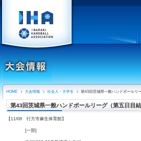
HOME
大会情報
社会人・大学生
第43回茨城県一般ハンドボールリ
第43回茨城県一般ハンドボールリーグ（第五日目結果）（
【11/08 行方市麻生体育館】
[一部]