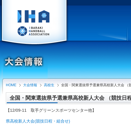
HOME
大会情報
高校生
全国・関東選抜県予選兼県高校新人大会 （
全国・関東選抜県予選兼県高校新人大会 （競技日程・組
【12/09-11 取手グリーンスポーツセンター他】
県高校新人大会(競技日程・組合せ)