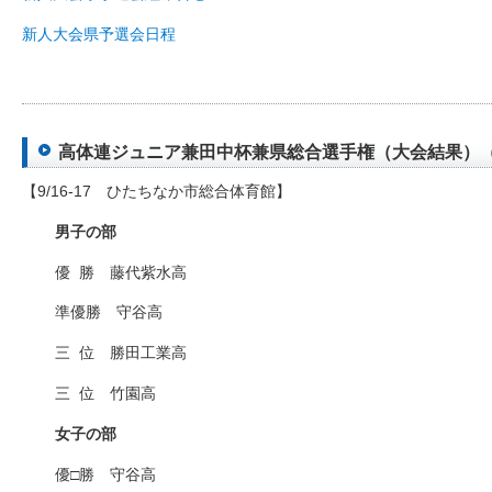
新人大会県予選会日程
高体連ジュニア兼田中杯兼県総合選手権（大会結果）（201
【9/16-17 ひたちなか市総合体育館】
男子の部
優
□
勝 藤代紫水高
準優勝 守谷高
三
□
位 勝田工業高
三
□
位 竹園高
女子の部
優□勝 守谷高