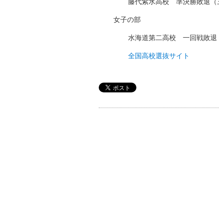
藤代紫水高校 準決勝敗退（
女子の部
水海道第二高校 一回戦敗退
全国高校選抜サイト