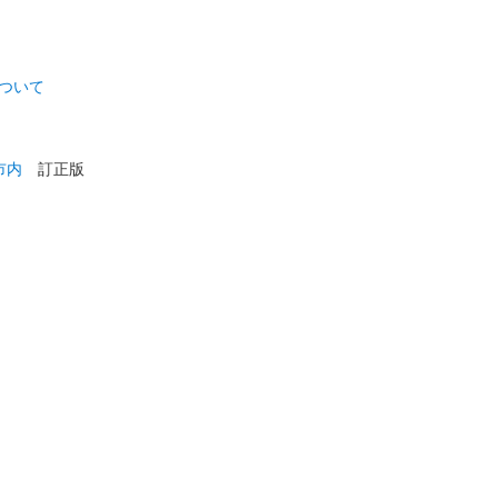
について
市内
訂正版