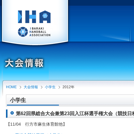
HOME
大会情報
小学生
2012年
小学生
第62回県総合大会兼第23回入江杯選手権大会（競技日程・組
【11/04 行方市麻生体育館他】