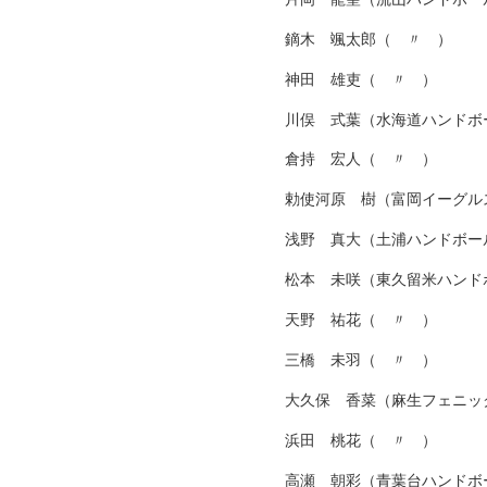
鏑木 颯太郎（ 〃 ）
神田 雄吏（ 〃 ）
川俣 式葉（水海道ハンドボ
倉持 宏人（ 〃 ）
勅使河原 樹（富岡イーグル
浅野 真大（土浦ハンドボー
松本 未咲（東久留米ハンド
天野 祐花（ 〃 ）
三橋 未羽（ 〃 ）
大久保 香菜（麻生フェニック
浜田 桃花（ 〃 ）
高瀬 朝彩（青葉台ハンドボ