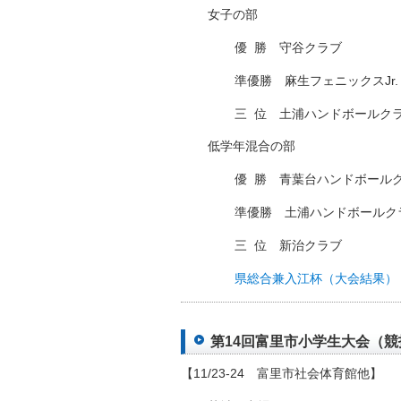
女子の部
優
□
勝 守谷クラブ
準優勝 麻生フェニックスJr.
三
□
位 土浦ハンドボールク
低学年混合の部
優
□
勝 青葉台ハンドボール
準優勝 土浦ハンドボールク
三
□
位 新治クラブ
県総合兼入江杯（大会結果）
第14回富里市小学生大会（競技日
【11/23-24 富里市社会体育館他】