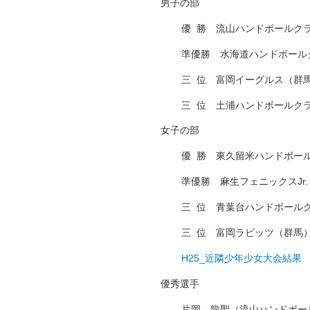
男子の部
優
□
勝 流山ハンドボールク
準優勝 水海道ハンドボール
三
□
位 富岡イーグルス（群
三
□
位 土浦ハンドボールク
女子の部
優
□
勝 東久留米ハンドボー
準優勝 麻生フェニックスJr.
三
□
位 青葉台ハンドボール
三
□
位 富岡ラビッツ（群馬
H25_近隣少年少女大会結果
優秀選手
片岡 龍聖（流山ハンドボー