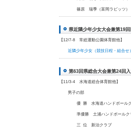
篠原 瑞季（富岡ラビッツ）
県近隣少年少女大会兼第19回田
【12/7-8 常総運動公園体育館他】
近隣少年少女（競技日程・組合せ
第63回県総合大会兼第24回入江
【11/3-4 水海道総合体育館他】
男子の部
優
□
勝 水海道ハンドボール
準優勝 土浦ハンドボールク
三
□
位 新治クラブ