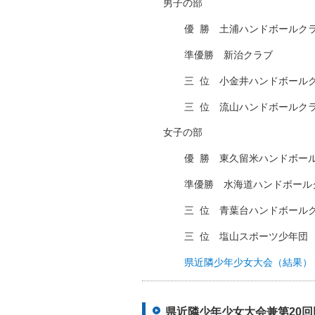
男子の部
優
□
勝 土浦ハンドボールク
準優勝 新治クラブ
三
□
位 小金井ハンドボール
三
□
位 流山ハンドボールク
女子の部
優
□
勝 東久留米ハンドボー
準優勝 水海道ハンドボール
三
□
位 青葉台ハンドボール
三
□
位 塩山スポーツ少年団
県近隣少年少女大会（結果）
県近隣少年少女大会兼第20回田