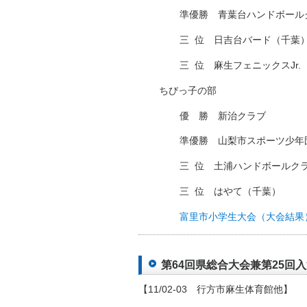
準優勝 青葉台ハンドボール
三
□
位 日吉台バード（千葉
三
□
位 麻生フェニックスJr.
ちびっ子の部
優 勝 新治クラブ
準優勝 山梨市スポーツ少年
三
□
位 土浦ハンドボールク
三
□
位 はやて（千葉）
富里市小学生大会（大会結果
第64回県総合大会兼第25回入江
【11/02-03 行方市麻生体育館他】