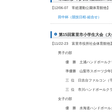
【12/06-07 常総運動公園体育館他】
田中杯（競技日程-組合せ）
第15回富里市小学生大会（大会結
【11/22-23 富里市役所社会体育館他
男子の部
優 勝 土浦ハンドボールク
準優勝 山梨市スポーツ少年
三
□
位 日吉台ファルコン（
三
□
位 市川ハンドボールク
女子の部
優 勝 水海道ハンドボール