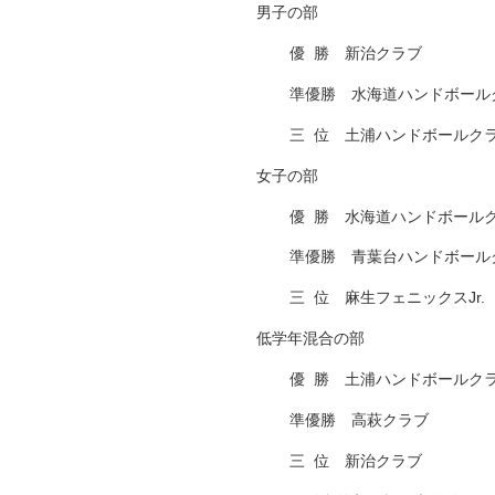
男子の部
優
□
勝 新治クラブ
準優勝 水海道ハンドボール
三
□
位 土浦ハンドボールク
女子の部
優
□
勝 水海道ハンドボール
準優勝 青葉台ハンドボール
三
□
位 麻生フェニックスJr.
低学年混合の部
優
□
勝 土浦ハンドボールク
準優勝 高萩クラブ
三
□
位 新治クラブ