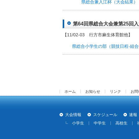
県総合兼入江杯（大会結果）
第64回県総合大会兼第25回入江
【11/02-03 行方市麻生体育館他】
県総合小学生の部（競技日程-組合
ホーム
お知らせ
リンク
お問
大会情報
スケジュール
速報
小学生
中学生
高校生