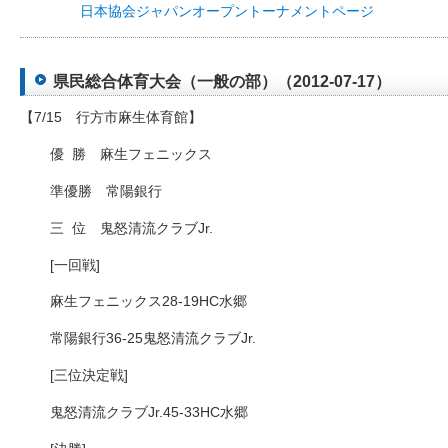
日本協会ジャパンオープントーナメントページ
県民総合体育大会（一般の部）（2012-07-17）
【7/15 行方市麻生体育館】
優
□
勝 麻生フェニックス
準優勝 常陽銀行
三
□
位 鬼怒清流クラブJr.
[一回戦]
麻生フェニックス28-19HC水郷
常陽銀行36-25鬼怒清流クラブJr.
[三位決定戦]
鬼怒清流クラブJr.45-33HC水郷