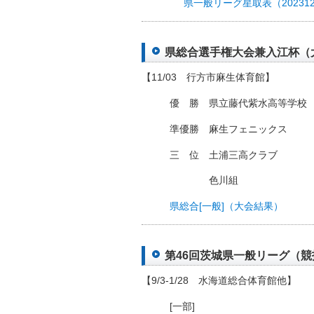
県一般リーグ星取表（202312
県総合選手権大会兼入江杯（大会
【11/03 行方市麻生体育館】
優 勝 県立藤代紫水高等学校
準優勝 麻生フェニックス
三 位 土浦三高クラブ
色川組
県総合[一般]（大会結果）
第46回茨城県一般リーグ（競技日
【9/3-1/28 水海道総合体育館他】
[一部]