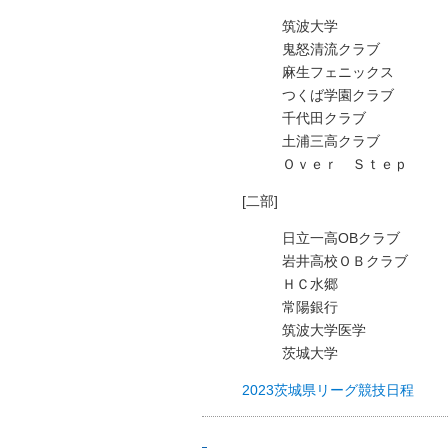
筑波大学
鬼怒清流クラブ
麻生フェニックス
つくば学園クラブ
千代田クラブ
土浦三高クラブ
Ｏｖｅｒ Ｓｔｅｐ
[二部]
日立一高OBクラブ
岩井高校ＯＢクラブ
ＨＣ水郷
常陽銀行
筑波大学医学
茨城大学
2023茨城県リーグ競技日程