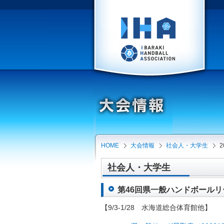
HOME
大会情報
社会人・大学生
2
社会人・大学生
第46回県一般ハンドボールリーグ
【9/3-1/28 水海道総合体育館他】