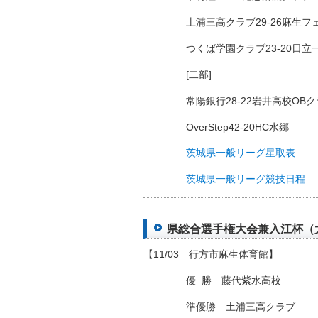
土浦三高クラブ29-26麻生フ
つくば学園クラブ23-20日立
[二部]
常陽銀行28-22岩井高校OB
OverStep42-20HC水郷
茨城県一般リーグ星取表
茨城県一般リーグ競技日程
県総合選手権大会兼入江杯（大会
【11/03 行方市麻生体育館】
優
□
勝 藤代紫水高校
準優勝 土浦三高クラブ