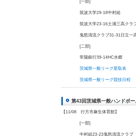
[一部]
筑波大学29-18中村組
筑波大学23-16土浦三高クラ
鬼怒清流クラブ31-31日立一
[二部]
常陽銀行39-14HC水郷
茨城県一般リーグ星取表
茨城県一般リーグ競技日程
第43回茨城県一般ハンドボール
【11/08 行方市麻生体育館】
[一部]
中村組23-23鬼怒清流クラブ