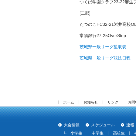
つくば学園クラブ23-22麻
[二部]
たつのこHC32-21岩井高校O
常陽銀行27-25OverStep
茨城県一般リーグ星取表
茨城県一般リーグ競技日程
ホーム
お知らせ
リンク
お問
大会情報
スケジュール
速報
小学生
中学生
高校生