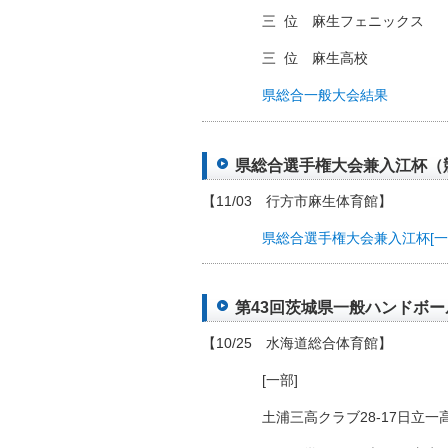
三
□
位 麻生フェニックス
三
□
位 麻生高校
県総合一般大会結果
県総合選手権大会兼入江杯（競技
【11/03 行方市麻生体育館】
県総合選手権大会兼入江杯[一
第43回茨城県一般ハンドボール
【10/25 水海道総合体育館】
[一部]
土浦三高クラブ28-17日立一