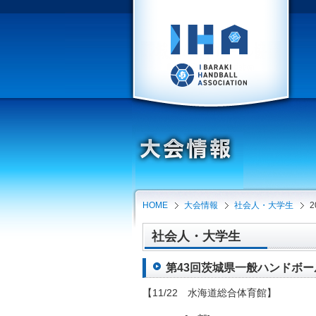
HOME
大会情報
社会人・大学生
2
社会人・大学生
第43回茨城県一般ハンドボール
【11/22 水海道総合体育館】