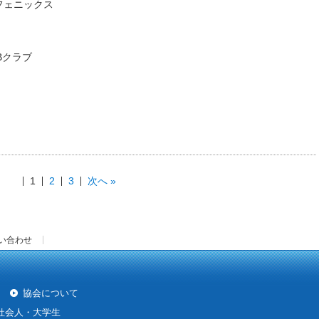
生フェニックス
Bクラブ
1
2
3
次へ »
い合わせ
協会について
社会人・大学生