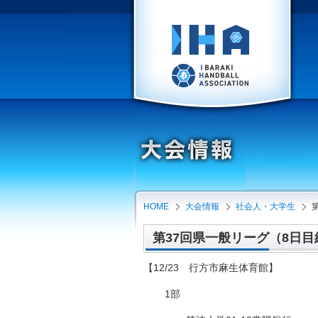
HOME
大会情報
社会人・大学生
第37回県一般リーグ（8日目結果
【12/23 行方市麻生体育館】
1部