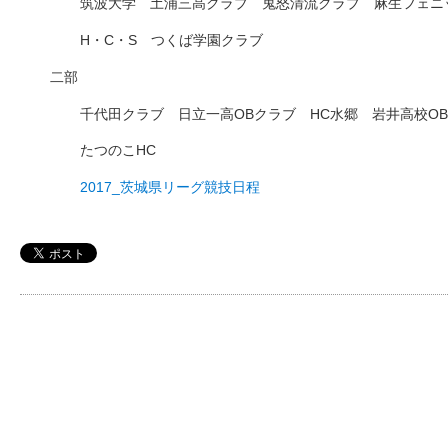
筑波大学 土浦三高クラブ 鬼怒清流クラブ 麻生フェニ
H・C・S つくば学園クラブ
二部
千代田クラブ 日立一高OBクラブ HC水郷 岩井高校O
たつのこHC
2017_茨城県リーグ競技日程