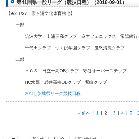
第41回県一般リーグ（競技日程）（2018-09-01）
【9/2-1/27 霞ヶ浦文化体育館他】
一部
筑波大学 土浦三高クラブ 麻生フェニックス 常陽銀行
千代田クラブ つくば学園クラブ 鬼怒清流クラブ
二部
ＨＣＳ 日立一高OBクラブ 守谷オーバーステップ
HC水郷 岩井高校OBクラブ 紫峰クラブ
2018_茨城県リーグ競技日程
« 前へ
1
2
3
4
5
ホーム
お知らせ
リンク
お問い合わせ