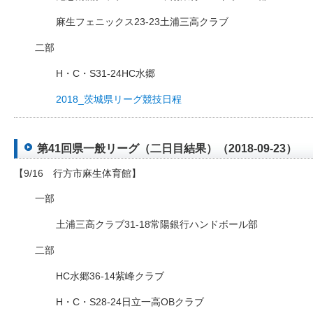
麻生フェニックス23-23土浦三高クラブ
二部
H・C・S31-24HC水郷
2018_茨城県リーグ競技日程
第41回県一般リーグ（二日目結果）（2018-09-23）
【9/16 行方市麻生体育館】
一部
土浦三高クラブ31-18常陽銀行ハンドボール部
二部
HC水郷36-14紫峰クラブ
H・C・S28-24日立一高OBクラブ