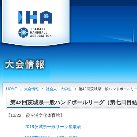
HOME
大会情報
社会人・大学生
第42回茨城県一般ハンドボールリ
第42回茨城県一般ハンドボールリーグ（第七日目結果）（
【12/22 霞ヶ浦文化体育館】
2019茨城県一般リーグ星取表