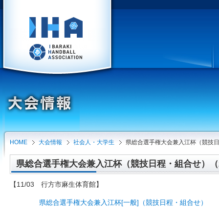
HOME
大会情報
社会人・大学生
県総合選手権大会兼入江杯（競技
県総合選手権大会兼入江杯（競技日程・組合せ）（202
【11/03 行方市麻生体育館】
県総合選手権大会兼入江杯[一般]（競技日程・組合せ）