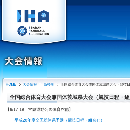
HOME
大会情報
高校生
全国総合体育大会兼国体茨城県大会（競技
全国総合体育大会兼国体茨城県大会（競技日程・組合せ）
【6/17-19 常総運動公園体育館他】
平成28年度全国総体県予選（競技日程・組合せ）