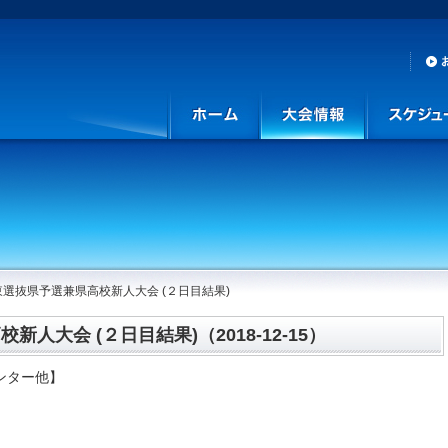
選抜県予選兼県高校新人大会 (２日目結果)
人大会 (２日目結果)（2018-12-15）
センター他】