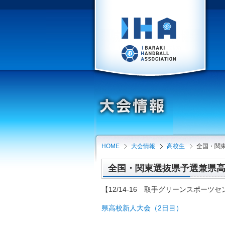
HOME
大会情報
高校生
全国・関東
全国・関東選抜県予選兼県高校新
【12/14-16 取手グリーンスポーツ
県高校新人大会（2日目）