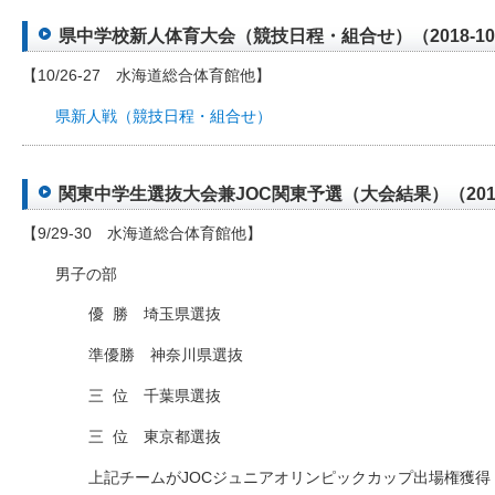
県中学校新人体育大会（競技日程・組合せ）（2018-10-
【10/26-27 水海道総合体育館他】
県新人戦（競技日程・組合せ）
関東中学生選抜大会兼JOC関東予選（大会結果）（2018-
【9/29-30 水海道総合体育館他】
男子の部
優
□
勝 埼玉県選抜
準優勝 神奈川県選抜
三
□
位 千葉県選抜
三
□
位 東京都選抜
上記チームがJOCジュニアオリンピックカップ出場権獲得