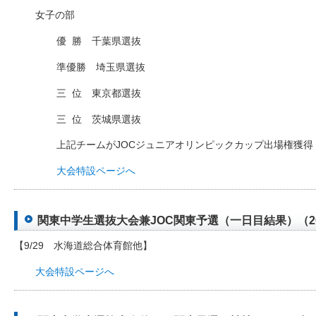
女子の部
優
□
勝 千葉県選抜
準優勝 埼玉県選抜
三
□
位 東京都選抜
三
□
位 茨城県選抜
上記チームがJOCジュニアオリンピックカップ出場権獲得
大会特設ページへ
関東中学生選抜大会兼JOC関東予選（一日目結果）（2018
【9/29 水海道総合体育館他】
大会特設ページへ