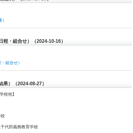
果）
・組合せ）（2024-10-16）
程・組合せ）
（2024-08-27）
中学校他】
学校
立千代田義務教育学校