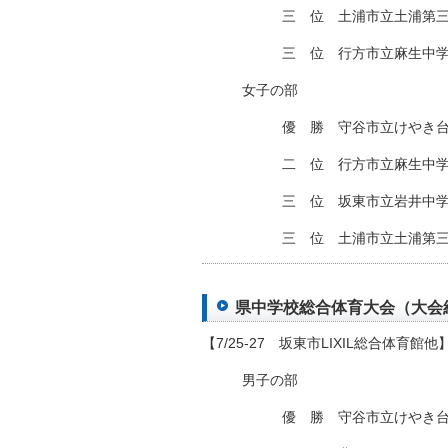
三 位 土浦市立土浦第
三 位 行方市立麻生中
女子の部
優 勝 守谷市立けやき
二 位 行方市立麻生中
三 位 坂東市立岩井中
三 位 土浦市立土浦第
県中学校総合体育大会（大会結果）
【7/25-27 坂東市LIXIL総合体育館他
男子の部
優 勝 守谷市立けやき