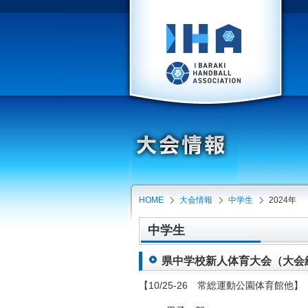
HOME
大会情報
中学生
2024年
中学生
県中学校新人体育大会（大会結果）
【10/25‐26 常総運動公園体育館他】