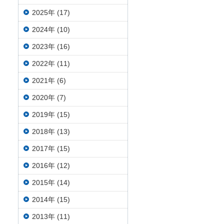
2025年 (17)
2024年 (10)
2023年 (16)
2022年 (11)
2021年 (6)
2020年 (7)
2019年 (15)
2018年 (13)
2017年 (15)
2016年 (12)
2015年 (14)
2014年 (15)
2013年 (11)