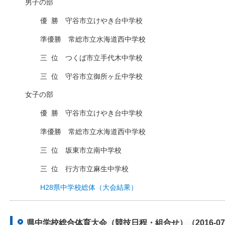
男子の部
優
□
勝 守谷市立けやき台中学校
準優勝 常総市立水海道西中学校
三
□
位 つくば市立手代木中学校
三
□
位 守谷市立御所ヶ丘中学校
女子の部
優
□
勝 守谷市立けやき台中学校
準優勝 常総市立水海道西中学校
三
□
位 坂東市立南中学校
三
□
位 行方市立麻生中学校
H28県中学校総体（大会結果）
県中学校総合体育大会（競技日程・組合せ）（2016-07-