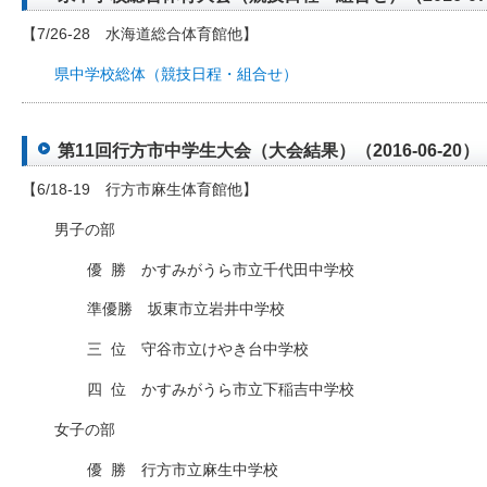
【7/26-28 水海道総合体育館他】
県中学校総体（競技日程・組合せ）
第11回行方市中学生大会（大会結果）（2016-06-20）
【6/18-19 行方市麻生体育館他】
男子の部
優
□
勝 かすみがうら市立千代田中学校
準優勝 坂東市立岩井中学校
三
□
位 守谷市立けやき台中学校
四
□
位 かすみがうら市立下稲吉中学校
女子の部
優
□
勝 行方市立麻生中学校