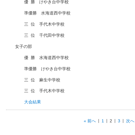
優
□
勝 けやき台中学校
準優勝 水海道西中学校
三
□
位 手代木中学校
三
□
位 千代田中学校
女子の部
優
□
勝 水海道西中学校
準優勝 けやき台中学校
三
□
位 麻生中学校
三
□
位 手代木中学校
大会結果
« 前へ
1
2
3
次へ 